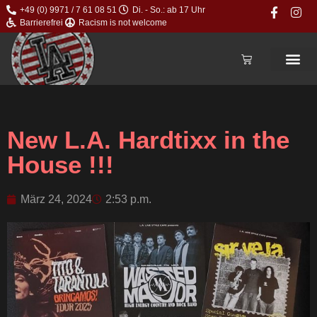
+49 (0) 9971 / 7 61 08 51
Di. - So.: ab 17 Uhr
Barrierefrei
Racism is not welcome
New L.A. Hardtixx in the
House !!!
März 24, 2024
2:53 p.m.