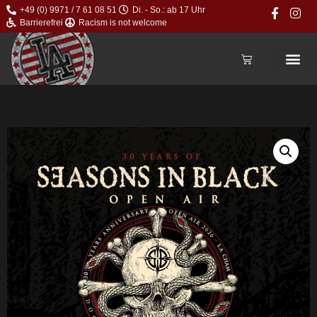
+49 (0) 9971 / 7 61 08 51
Di. - So.: ab 17 Uhr
Barrierefrei
Racism is not welcome