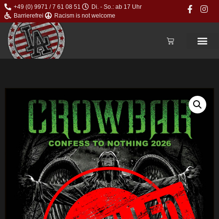
+49 (0) 9971 / 7 61 08 51
Di. - So.: ab 17 Uhr
Barrierefrei
Racism is not welcome