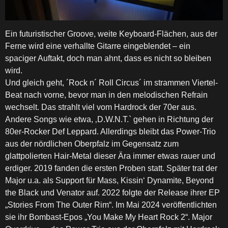
Ein futuristischer Groove, weite Keyboard-Flächen, aus der
Ferne wird eine verhallte Gitarre eingeblendet – ein
spaciger Auftakt, doch man ahnt, dass es nicht so bleiben
wird.
Und gleich geht, ´Rock n´ Roll Circus´ im strammen Viertel-
Beat nach vorne, bevor man in den melodischen Refrain
wechselt. Das strahlt viel vom Hardrock der 70er aus.
Andere Songs wie etwa, ‚D.W.N.T.` gehen in Richtung der
80er-Rocker Def Leppard. Allerdings bleibt das Power-Trio
aus der nördlichen Oberpfalz im Gegensatz zum
glattpolierten Hair-Metal dieser Ära immer etwas rauer und
erdiger. 2019 fanden die ersten Proben statt. Später trat der
Major u.a. als Support für Mass, Kissin‘ Dynamite, Beyond
the Black und Venator auf. 2022 folgte der Release ihrer EP
„Stories From The Outer Rim“. Im Mai 2024 veröffentlichten
sie ihr Bombast-Epos „You Make My Heart Rock 2“. Major