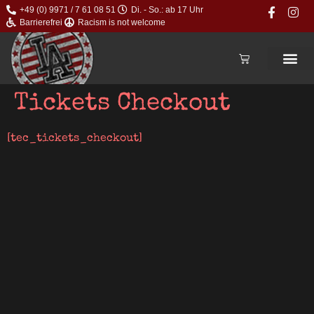
+49 (0) 9971 / 7 61 08 51
Di. - So.: ab 17 Uhr
Barrierefrei
Racism is not welcome
Tickets Checkout
[tec_tickets_checkout]